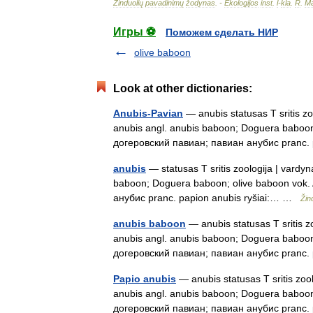
Žinduolių
pavadinimų
žodynas
. -
Ekologijos
inst
.
l
-
kla
.
R
.
Ma
Игры ⚽
Поможем сделать НИР
olive baboon
Look at other dictionaries:
Anubis-Pavian
— anubis statusas T sritis zo
anubis angl. anubis baboon; Doguera baboon;
догеровский павиан; павиан анубис pranc
anubis
— statusas T sritis zoologija | vardyn
baboon; Doguera baboon; olive baboon vok. 
анубис pranc. papion anubis ryšiai:… …
Žin
anubis baboon
— anubis statusas T sritis zo
anubis angl. anubis baboon; Doguera baboon;
догеровский павиан; павиан анубис pranc
Papio anubis
— anubis statusas T sritis zool
anubis angl. anubis baboon; Doguera baboon;
догеровский павиан; павиан анубис pranc