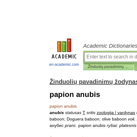
Academic Dictionarie
en-academic.com
Žinduolių pavadinimų žodynas
Žinduolių pavadinimų žodyna
papion anubis
papion
anubis
anubis
statusas
T
sritis
zoologija
|
vardynas
baboon
;
Doguera
baboon
;
olive
baboon
vok
.
анубис
pranc
.
papion
anubis
ryšiai
:
platesnis