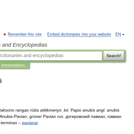
Remember this site
Embed dictionaries into your website
EN
s and Encyclopedias
Search!
Interpretations
s
taksono
rangas
rūšis
atitikmenys
:
lot
.
Papio
anubis
angl
.
anubis
Anubis
-
Pavian
;
grüner
Pavian
rus
.
догеровский
павиан
;
павиан
terminas
–
pavianai