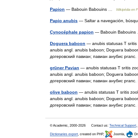
Papion
— Babouin Babouins …
Wikipédia en 
Papio anubis
— Saltar a navegación, búsq
Cynocéphale papion
— Babouin Babouin
Doguera baboon
— anubis statusas T sritis 
anubis angl. anubis baboon; Doguera baboon;
догеровский павиан; павиан анубис pranc
grüner Pavian
— anubis statusas T sritis zoo
anubis angl. anubis baboon; Doguera baboon;
догеровский павиан; павиан анубис pranc
olive baboon
— anubis statusas T sritis zool
anubis angl. anubis baboon; Doguera baboon;
догеровский павиан; павиан анубис pranc
© Academic, 2000-2026
Contact us:
Technical Support
,
Dictionaries export
, created on PHP,
Joomla,
Dr