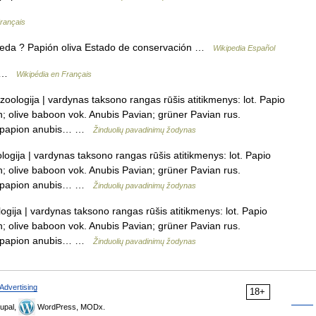
Français
ueda ? Papión oliva Estado de conservación …
Wikipedia Español
s …
Wikipédia en Français
zoologija | vardynas taksono rangas rūšis atitikmenys: lot. Papio
 olive baboon vok. Anubis Pavian; grüner Pavian rus.
. papion anubis… …
Žinduolių pavadinimų žodynas
logija | vardynas taksono rangas rūšis atitikmenys: lot. Papio
 olive baboon vok. Anubis Pavian; grüner Pavian rus.
. papion anubis… …
Žinduolių pavadinimų žodynas
ogija | vardynas taksono rangas rūšis atitikmenys: lot. Papio
 olive baboon vok. Anubis Pavian; grüner Pavian rus.
. papion anubis… …
Žinduolių pavadinimų žodynas
Advertising
18+
upal,
WordPress, MODx.